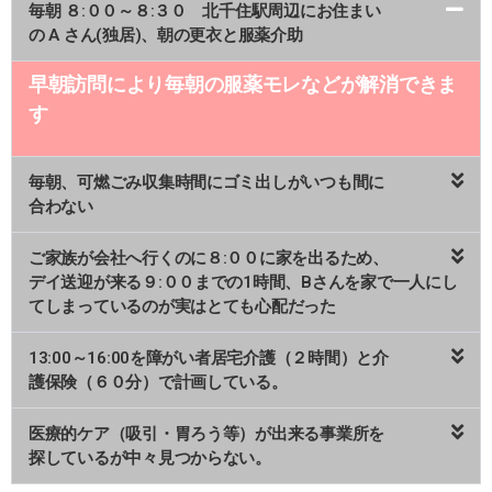
毎朝 ８:００～８:３０ 北千住駅周辺にお住まい
の A さん(独居)、朝の更衣と服薬介助
早朝訪問により毎朝の服薬モレなどが解消できま
す
毎朝、可燃ごみ収集時間にゴミ出しがいつも間に
合わない
ご家族が会社へ行くのに８:００に家を出るため、
デイ送迎が来る９:００までの1時間、Bさんを家で一人にし
てしまっているのが実はとても心配だった
13:00～16:00を障がい者居宅介護（２時間）と介
護保険（６０分）で計画している。
医療的ケア（吸引・胃ろう等）が出来る事業所を
探しているが中々見つからない。