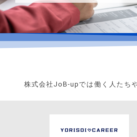
株式会社
JoB-up
では働く人たち