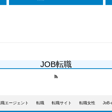
JOB転職
転職エージェント
転職
転職サイト
転職女性
JoB-