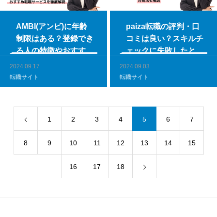
AMBI(アンビ)に年齢
paiza転職の評判・口
制限はある？登録でき
コミは良い？スキルチ
る人の特徴やおすすめ
ェックに失敗したとき
転職サービスを徹底解
の対処法も解説
2024.09.17
2024.09.03
説
転職サイト
転職サイト
1
2
3
4
5
6
7
8
9
10
11
12
13
14
15
16
17
18