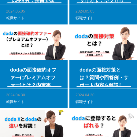
トや流れ・活用方法を
メリット・デメリット
徹底解説！
も解説！
2024.05.05
2024.05.05
転職サイト
転職サイト
dodaの面接確約オフ
dodaの面接対策と
ァー(プレミアムオフ
は？質問や回答例・サ
ァー)とは？内定率や
ポート内容を解説しま
メリットを徹底解説！
す！
2024.04.30
2024.04.30
転職サイト
転職サイト