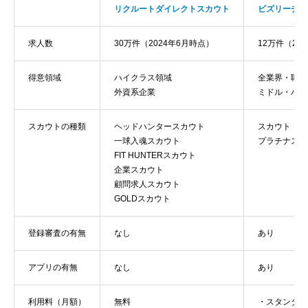
リクルートダイレクトスカウト
ビズリーチ
求人数
30万件（2024年6月時点）
12万件（20
得意領域
ハイクラス領域
全業界・職種
外資系企業
ミドル・ハイ
スカウトの種類
ヘッドハンタースカウト
スカウト
一球入魂スカウト
プラチナスカ
FIT HUNTERスカウト
企業スカウト
顧問求人スカウト
GOLDスカウト
登録審査の有無
なし
あり
アプリの有無
なし
あり
利用料（月額）
無料
・スタンダー