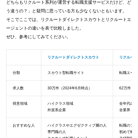
どちらもリクルート系列が運営する転職支援サービスだけど、ど
う違うの？」と疑問に思っている方も少なくないともいます。
そこでここでは、リクルートダイレクトスカウトとリクルートエ
ージェントの違いを表で比較しました。
ぜひ、参考にしてみてください。
リクルートダイレクトスカウト
リクルート
分類
スカウト型転職サイト
転職エージ
求人数
30万件（2024年6月時点）
62万件（2
得意領域
ハイクラス領域
全年代の転
外資系企業
全業界・職
おすすめな人
ハイクラスやエグゼクティブ層の人
転職のプロ
専門職の人
初めて転職